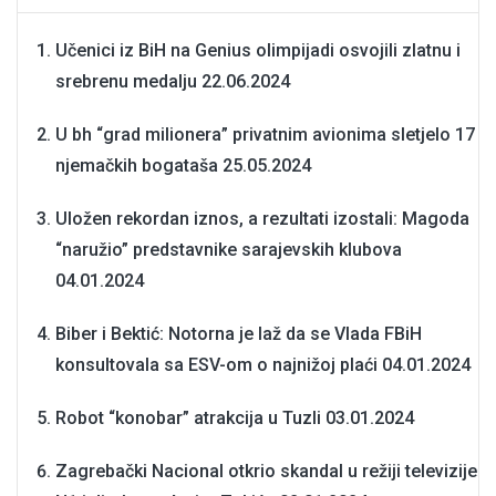
Učenici iz BiH na Genius olimpijadi osvojili zlatnu i
srebrenu medalju
22.06.2024
U bh “grad milionera” privatnim avionima sletjelo 17
njemačkih bogataša
25.05.2024
Uložen rekordan iznos, a rezultati izostali: Magoda
“naružio” predstavnike sarajevskih klubova
04.01.2024
Biber i Bektić: Notorna je laž da se Vlada FBiH
konsultovala sa ESV-om o najnižoj plaći
04.01.2024
Robot “konobar” atrakcija u Tuzli
03.01.2024
Zagrebački Nacional otkrio skandal u režiji televizije