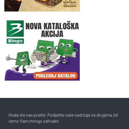
Hvala što nas pratite. Podijelite naše sadržaje sa drugima, bit
ćemo Vam mnogo zahvalni.