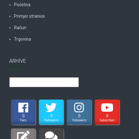
Početna
Primjer stranice
Račun
Trgovina
ARHIVE
Arhive
0
0
0
0
Fans
Followers
Followers
Subscriber