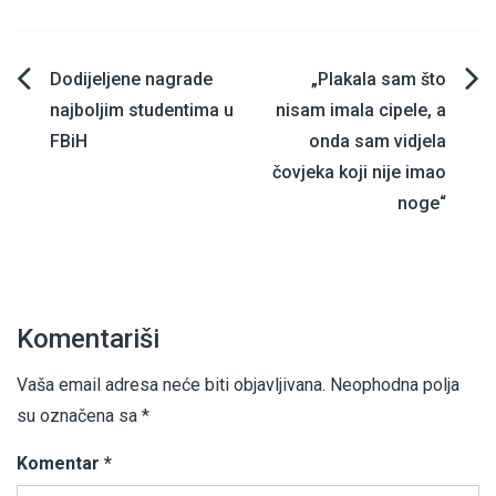
Navigacija
Dodijeljene nagrade
„Plakala sam što
najboljim studentima u
nisam imala cipele, a
članaka
FBiH
onda sam vidjela
čovjeka koji nije imao
noge“
Komentariši
Vaša email adresa neće biti objavljivana.
Neophodna polja
su označena sa
*
Komentar
*