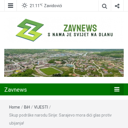
℃
21.11
Zavidovići
Zavidovići
Zavnews
Zavnews
Home
/
BiH
/
VIJESTI
/
Skup podrške narodu Sirije: Sarajevo mora dići glas protiv
ubijanja!