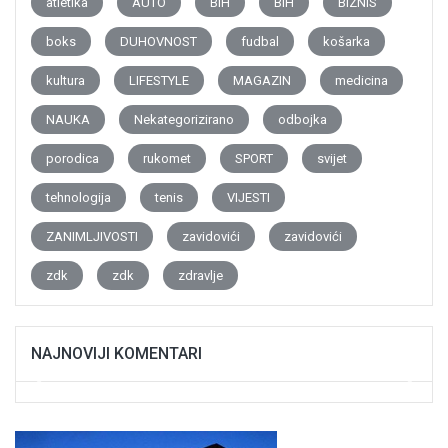
atletika
AUTO
BiH
BiH
BIZNIS
boks
DUHOVNOST
fudbal
košarka
kultura
LIFESTYLE
MAGAZIN
medicina
NAUKA
Nekategorizirano
odbojka
porodica
rukomet
SPORT
svijet
tehnologija
tenis
VIJESTI
ZANIMLJIVOSTI
zavidovići
zavidovići
zdk
zdk
zdravlje
NAJNOVIJI KOMENTARI