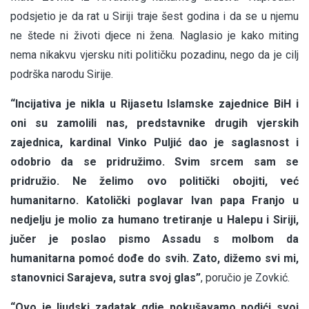
podsjetio je da rat u Siriji traje šest godina i da se u njemu
ne štede ni životi djece ni žena. Naglasio je kako miting
nema nikakvu vjersku niti političku pozadinu, nego da je cilj
podrška narodu Sirije.
“Incijativa je nikla u Rijasetu Islamske zajednice BiH i
oni su zamolili nas, predstavnike drugih vjerskih
zajednica, kardinal Vinko Puljić dao je saglasnost i
odobrio da se pridružimo. Svim srcem sam se
pridružio. Ne želimo ovo politički obojiti, već
humanitarno. Katolički poglavar Ivan papa Franjo u
nedjelju je molio za humano tretiranje u Halepu i Siriji,
jučer je poslao pismo Assadu s molbom da
humanitarna pomoć dođe do svih. Zato, dižemo svi mi,
stanovnici Sarajeva, sutra svoj glas”
, poručio je Zovkić.
“Ovo je ljudski zadatak gdje pokušavamo podići svoj