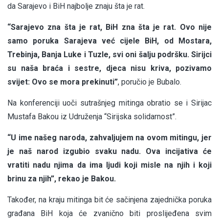
da Sarajevo i BiH najbolje znaju šta je rat.
“Sarajevo zna šta je rat, BiH zna šta je rat. Ovo nije
samo poruka Sarajeva već cijele BiH, od Mostara,
Trebinja, Banja Luke i Tuzle, svi oni šalju podršku. Sirijci
su naša braća i sestre, djeca nisu kriva, pozivamo
svijet: Ovo se mora prekinuti”
, poručio je Bubalo.
Na konferenciji uoči sutrašnjeg mitinga obratio se i Sirijac
Mustafa Bakou iz Udruženja “Sirijska solidarnost”.
“U ime našeg naroda, zahvaljujem na ovom mitingu, jer
je naš narod izgubio svaku nadu. Ova incijativa će
vratiti nadu njima da ima ljudi koji misle na njih i koji
brinu za njih”, rekao je Bakou.
Također, na kraju mitinga bit će sačinjena zajednička poruka
građana BiH koja će zvanično biti proslijeđena svim