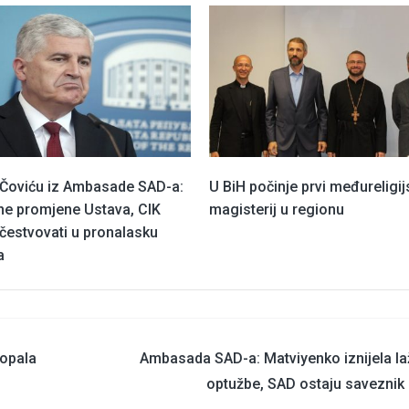
Čoviću iz Ambasade SAD-a:
U BiH počinje prvi međureligij
ne promjene Ustava, CIK
magisterij u regionu
čestvovati u pronalasku
a
ropala
Ambasada SAD-a: Matviyenko iznijela l
optužbe, SAD ostaju saveznik