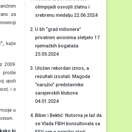
vaničnim
olimpijadi osvojili zlatnu i
zano za
srebrenu medalju
22.06.2024
nvenciji
U bh “grad milionera”
privatnim avionima sletjelo 17
”,
kaže
njemačkih bogataša
25.05.2024
iz 2009.
Uložen rekordan iznos, a
 prošle
rezultati izostali: Magoda
oj uputi
“naružio” predstavnike
ost, i o
sarajevskih klubova
04.01.2024
misije u
Biber i Bektić: Notorna je laž da
ovinom.
se Vlada FBiH konsultovala sa
kako bi
ESV-om o najnižoj plaći