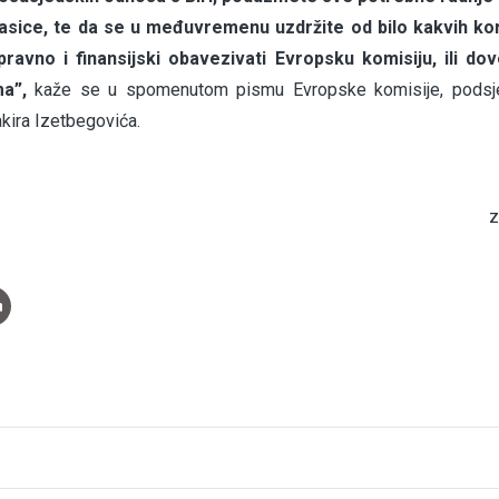
lasice, te da se u međuvremenu uzdržite od bilo kakvih ko
pravno i finansijski obavezivati Evropsku komisiju, ili dov
a”,
kaže se u spomenutom pismu Evropske komisije, podsje
kira Izetbegovića.
z