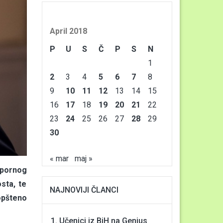
April 2018
P
U
S
Č
P
S
N
1
2
3
4
5
6
7
8
9
10
11
12
13
14
15
16
17
18
19
20
21
22
23
24
25
26
27
28
29
30
« mar
maj »
spornog
sta, te
NAJNOVIJI ČLANCI
aopšteno
Učenici iz BiH na Genius