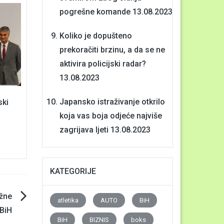
pogrešne komande
13.08.2023
Koliko je dopušteno
prekoračiti brzinu, a da se ne
aktivira policijski radar?
13.08.2023
Japansko istraživanje otkrilo
ski
koja vas boja odjeće najviše
zagrijava ljeti
13.08.2023
KATEGORIJE
ažne
atletika
AUTO
BiH
 BiH
BiH
BIZNIS
boks