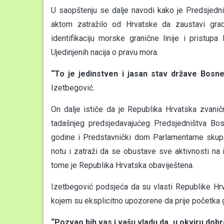
U saopštenju se dalje navodi kako je Predsjedn
aktom zatražilo od Hrvatske da zaustavi gra
identifikaciju morske granične linije i pristu
Ujedinjenih nacija o pravu mora.
“To je jedinstven i jasan stav države Bosne
Izetbegović.
On dalje ističe da je Republika Hrvatska zvani
tadašnjeg predsjedavajućeg Predsjedništva Bo
godine i Predstavnički dom Parlamentarne skupšt
notu i zatraži da se obustave sve aktivnosti na
tome je Republika Hrvatska obaviještena.
Izetbegović podsjeća da su vlasti Republike Hr
kojem su eksplicitno upozorene da prije početka 
“Pozvao bih vas i vašu vladu da, u okviru do