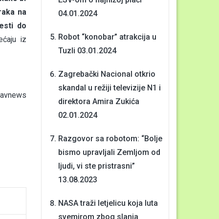
raka na
04.01.2024
esti do
Robot “konobar” atrakcija u
ćaju iz
Tuzli
03.01.2024
Zagrebački Nacional otkrio
skandal u režiji televizije N1 i
avnews
direktora Amira Zukića
02.01.2024
Razgovor sa robotom: “Bolje
bismo upravljali Zemljom od
ljudi, vi ste pristrasni”
13.08.2023
NASA traži letjelicu koja luta
svemirom zbog slanja