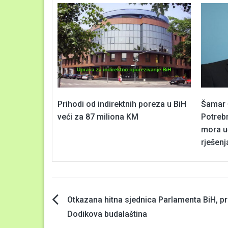
Prihodi od indirektnih poreza u BiH
Šamar 
veći za 87 miliona KM
Potreb
mora u
rješenj
Navigacija
Otkazana hitna sjednica Parlamenta BiH, p
Dodikova budalaština
članaka