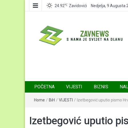
℃
24.92
Zavidovići
Nedjelja, 9 Augusta 
Zavnews
Zavidovići
POČETNA
VIJESTI
BIZNIS
NA
Home
/
BiH
/
VIJESTI
/
Izetbegović uputio pismo Hrva
Izetbegović uputio pis