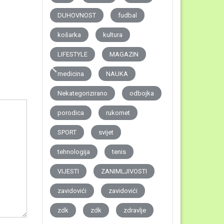
DUHOVNOST
fudbal
košarka
kultura
LIFESTYLE
MAGAZIN
medicina
NAUKA
Nekategorizirano
odbojka
porodica
rukomet
SPORT
svijet
tehnologija
tenis
VIJESTI
ZANIMLJIVOSTI
zavidovići
zavidovići
zdk
zdk
zdravlje