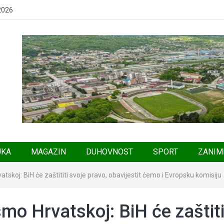
2026
UKA
MAGAZIN
DUHOVNOST
SPORT
ZANIM
tskoj: BiH će zaštititi svoje pravo, obavijestit ćemo i Evropsku komisiju
mo Hrvatskoj: BiH će zaštiti