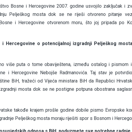
ištvo Bosne i Hercegovine 2007. godine usvojilo zaključak i z
dnju Pelješkog mosta dok se ne riješi otvoreno pitanje ve
pa Bosne i Hercegovine otvorenom moru, što joj pripada po Ko
 i Hercegovine o potencijalnoj izgradnji Pelješkog mosta
čno više puta o tome obaviještena, između ostalog i pismom 
sne i Hercegovine Nebojše Radmanovića. Taj stav je potvrdio
ine BiH, tražeći od Vijeća ministara BiH da Republici Hrvatsk
 izgradnji mosta dok se ne postigne potpuna obostrana saglasn
vatske takođe krajem prošle godine dobile pismo Evropske ko
gradnje Pelješkog mosta moraju riješiti spor s Bosnom i Herceg
brosusjedskih odnosa s BiH, poduzmete sve potrebne radnje 