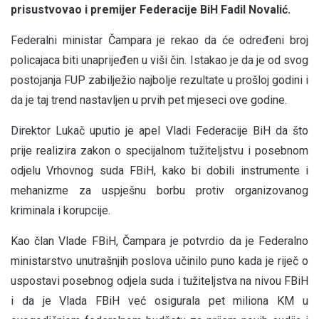
prisustvovao i premijer Federacije BiH Fadil Novalić.
Federalni ministar Čampara je rekao da će određeni broj
policajaca biti unaprijeđen u viši čin. Istakao je da je od svog
postojanja FUP zabilježio najbolje rezultate u prošloj godini i
da je taj trend nastavljen u prvih pet mjeseci ove godine.
Direktor Lukač uputio je apel Vladi Federacije BiH da što
prije realizira zakon o specijalnom tužiteljstvu i posebnom
odjelu Vrhovnog suda FBiH, kako bi dobili instrumente i
mehanizme za uspješnu borbu protiv organizovanog
kriminala i korupcije.
Kao član Vlade FBiH, Čampara je potvrdio da je Federalno
ministarstvo unutrašnjih poslova učinilo puno kada je riječ o
uspostavi posebnog odjela suda i tužiteljstva na nivou FBiH
i da je Vlada FBiH već osigurala pet miliona KM u