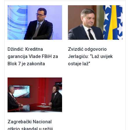
Džindić: Kreditna
Zvizdić odgovorio
garancija Vlade FBiH za
Jerlagiću: “Laž uvijek
Blok 7 je zakonita
ostaje laž”
Zagrebački Nacional
otkrio skandal u režiji