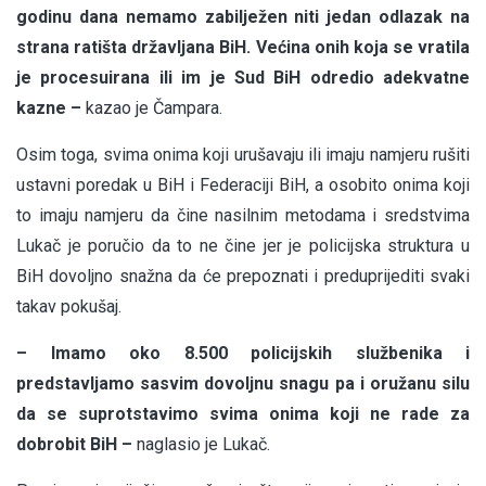
godinu dana nemamo zabilježen niti jedan odlazak na
strana ratišta državljana BiH. Većina onih koja se vratila
je procesuirana ili im je Sud BiH odredio adekvatne
kazne –
kazao je Čampara.
Osim toga, svima onima koji urušavaju ili imaju namjeru rušiti
ustavni poredak u BiH i Federaciji BiH, a osobito onima koji
to imaju namjeru da čine nasilnim metodama i sredstvima
Lukač je poručio da to ne čine jer je policijska struktura u
BiH dovoljno snažna da će prepoznati i preduprijediti svaki
takav pokušaj.
– Imamo oko 8.500 policijskih službenika i
predstavljamo sasvim dovoljnu snagu pa i oružanu silu
da se suprotstavimo svima onima koji ne rade za
dobrobit BiH –
naglasio je Lukač.