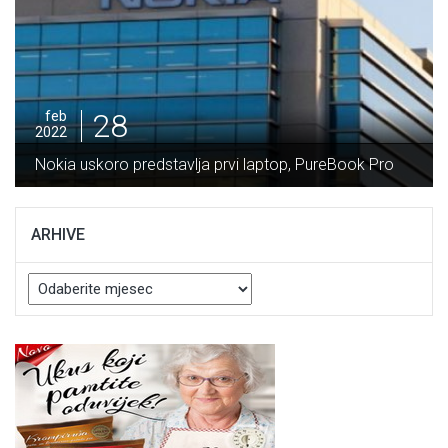
28
feb
2022
Potpisan Ugovor za izgradnju dionice Ne
, PureBook Pro
Vranduk vrijedan 64 miliona maraka
ARHIVE
Arhive