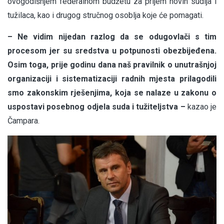
ovogodišnjem federalnom budžetu za prijem novih sudija i
tužilaca, kao i drugog stručnog osoblja koje će pomagati.
– Ne vidim nijedan razlog da se odugovlači s tim
procesom jer su sredstva u potpunosti obezbijeđena.
Osim toga, prije godinu dana naš pravilnik o unutrašnjoj
organizaciji i sistematizaciji radnih mjesta prilagodili
smo zakonskim rješenjima, koja se nalaze u zakonu o
uspostavi posebnog odjela suda i tužiteljstva –
kazao je
Čampara.