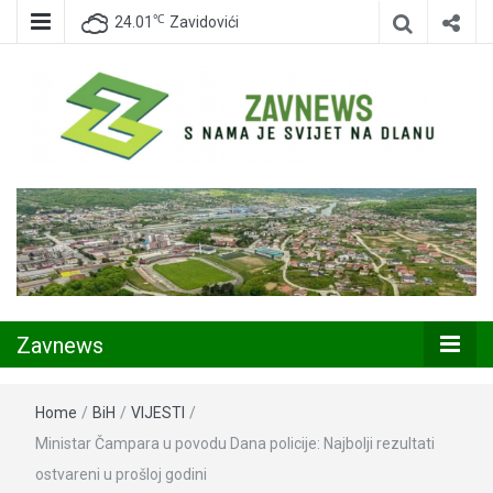
℃
24.01
Zavidovići
Zavidovići
Zavnews
Zavnews
Home
/
BiH
/
VIJESTI
/
Ministar Čampara u povodu Dana policije: Najbolji rezultati
ostvareni u prošloj godini