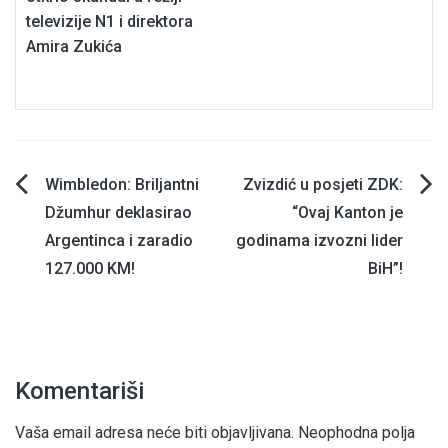
televizije N1 i direktora
Amira Zukića
Navigacija
Wimbledon: Briljantni
Zvizdić u posjeti ZDK:
Džumhur deklasirao
“Ovaj Kanton je
članaka
Argentinca i zaradio
godinama izvozni lider
127.000 KM!
BiH”!
Komentariši
Vaša email adresa neće biti objavljivana.
Neophodna polja