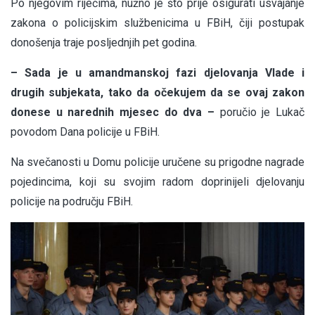
Po njegovim riječima, nužno je što prije osigurati usvajanje
zakona o policijskim službenicima u FBiH, čiji postupak
donošenja traje posljednjih pet godina.
– Sada je u amandmanskoj fazi djelovanja Vlade i
drugih subjekata, tako da očekujem da se ovaj zakon
donese u narednih mjesec do dva –
poručio je Lukač
povodom Dana policije u FBiH.
Na svečanosti u Domu policije uručene su prigodne nagrade
pojedincima, koji su svojim radom doprinijeli djelovanju
policije na području FBiH.