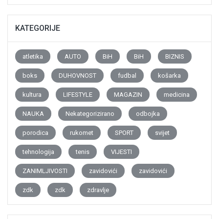
KATEGORIJE
atletika
AUTO
BiH
BiH
BIZNIS
boks
DUHOVNOST
fudbal
košarka
kultura
LIFESTYLE
MAGAZIN
medicina
NAUKA
Nekategorizirano
odbojka
porodica
rukomet
SPORT
svijet
tehnologija
tenis
VIJESTI
ZANIMLJIVOSTI
zavidovići
zavidovići
zdk
zdk
zdravlje