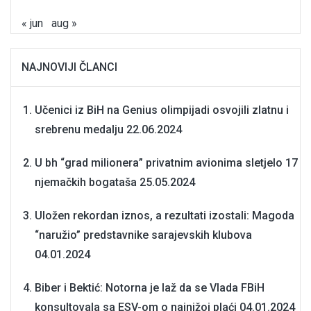
« jun
aug »
NAJNOVIJI ČLANCI
Učenici iz BiH na Genius olimpijadi osvojili zlatnu i
srebrenu medalju
22.06.2024
U bh “grad milionera” privatnim avionima sletjelo 17
njemačkih bogataša
25.05.2024
Uložen rekordan iznos, a rezultati izostali: Magoda
“naružio” predstavnike sarajevskih klubova
04.01.2024
Biber i Bektić: Notorna je laž da se Vlada FBiH
konsultovala sa ESV-om o najnižoj plaći
04.01.2024