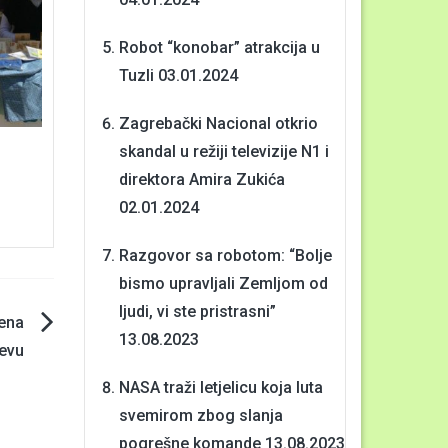
Robot “konobar” atrakcija u
Tuzli
03.01.2024
Zagrebački Nacional otkrio
skandal u režiji televizije N1 i
direktora Amira Zukića
02.01.2024
Razgovor sa robotom: “Bolje
bismo upravljali Zemljom od
ljudi, vi ste pristrasni”
bena
13.08.2023
jevu
NASA traži letjelicu koja luta
svemirom zbog slanja
pogrešne komande
13.08.2023