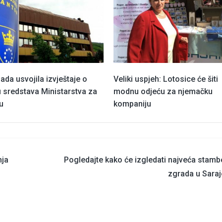
ada usvojila izvještaje o
Veliki uspjeh: Lotosice će šiti
 sredstava Ministarstva za
modnu odjeću za njemačku
u
kompaniju
nja
Pogledajte kako će izgledati najveća stam
zgrada u Sara