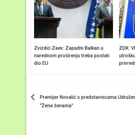
Zvizdić-Zaev: Zapadni Balkan u
ZDK: Vl
narednom proširenju treba postati
utrošku
dio EU
privred
Navigacija
Premijer Novalić s predstavnicama Udruže
“Žene ženama”
članaka