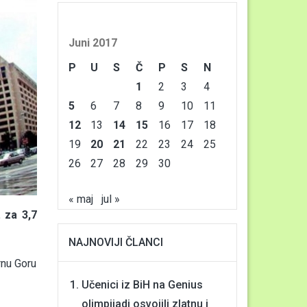
Juni 2017
P
U
S
Č
P
S
N
1
2
3
4
5
6
7
8
9
10
11
12
13
14
15
16
17
18
19
20
21
22
23
24
25
26
27
28
29
30
« maj
jul »
 za 3,7
NAJNOVIJI ČLANCI
rnu Goru
Učenici iz BiH na Genius
olimpijadi osvojili zlatnu i