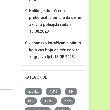
Koliko je dopušteno
prekoračiti brzinu, a da se ne
aktivira policijski radar?
13.08.2023
Japansko istraživanje otkrilo
koja vas boja odjeće najviše
zagrijava ljeti
13.08.2023
KATEGORIJE
atletika
AUTO
BiH
BiH
BIZNIS
boks