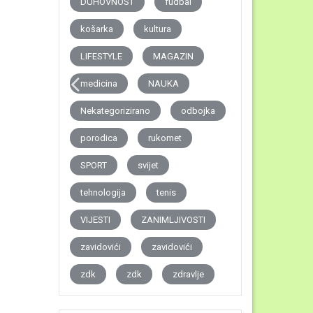
DUHOVNOST
fudbal
košarka
kultura
LIFESTYLE
MAGAZIN
medicina
NAUKA
Nekategorizirano
odbojka
porodica
rukomet
SPORT
svijet
tehnologija
tenis
VIJESTI
ZANIMLJIVOSTI
zavidovići
zavidovići
zdk
zdk
zdravlje