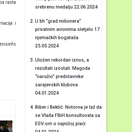
pa rasta
srebrenu medalju
22.06.2024
U bh “grad milionera”
macija i
privatnim avionima sletjelo 17
njemačkih bogataša
nisinfo
25.05.2024
Uložen rekordan iznos, a
rezultati izostali: Magoda
“naružio” predstavnike
sarajevskih klubova
04.01.2024
Biber i Bektić: Notorna je laž da
se Vlada FBiH konsultovala sa
ESV-om o najnižoj plaći
04.01.2024