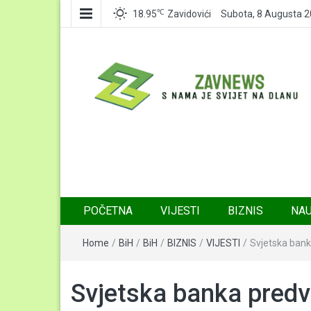
℃
18.95
Zavidovići
Subota, 8 Augusta 
Zavnews
Zavidovići
POČETNA
VIJESTI
BIZNIS
NA
Home
/
BiH
/
BiH
/
BIZNIS
/
VIJESTI
/
Svjetska bank
Svjetska banka predv