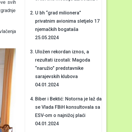
ove svih
zgradnje
U bh “grad milionera”
privatnim avionima sletjelo 17
njemačkih bogataša
lačenja
25.05.2024
Uložen rekordan iznos, a
rezultati izostali: Magoda
“naružio” predstavnike
sarajevskih klubova
04.01.2024
Biber i Bektić: Notorna je laž da
se Vlada FBiH konsultovala sa
ESV-om o najnižoj plaći
04.01.2024