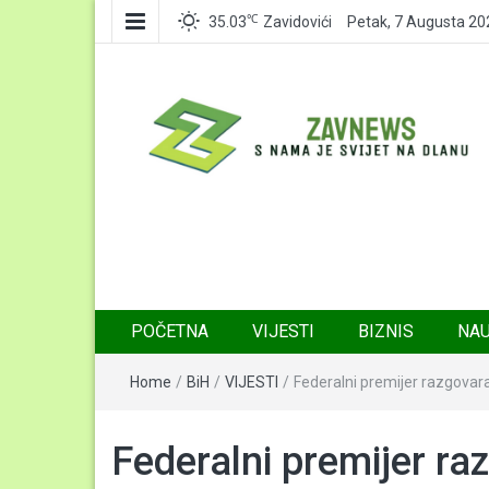
℃
35.03
Zavidovići
Petak, 7 Augusta 20
Zavnews
Zavidovići
POČETNA
VIJESTI
BIZNIS
NA
Home
/
BiH
/
VIJESTI
/
Federalni premijer razgov
Federalni premijer r