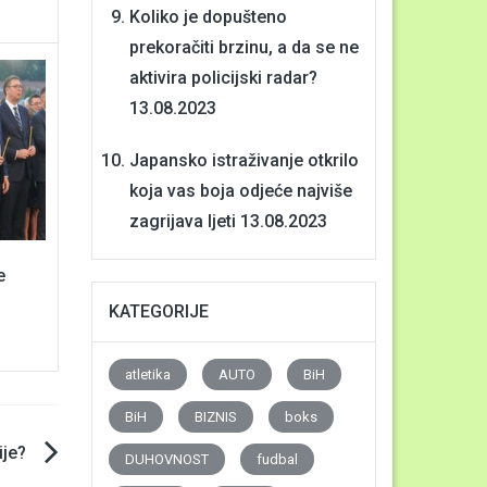
Koliko je dopušteno
prekoračiti brzinu, a da se ne
aktivira policijski radar?
13.08.2023
Japansko istraživanje otkrilo
koja vas boja odjeće najviše
zagrijava ljeti
13.08.2023
e
KATEGORIJE
atletika
AUTO
BiH
BiH
BIZNIS
boks
ije?
DUHOVNOST
fudbal