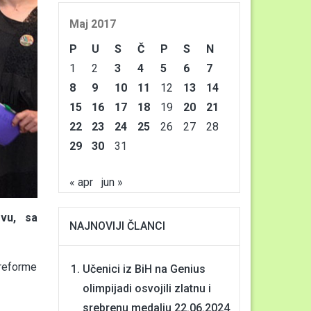
Maj 2017
P
U
S
Č
P
S
N
1
2
3
4
5
6
7
8
9
10
11
12
13
14
15
16
17
18
19
20
21
22
23
24
25
26
27
28
29
30
31
« apr
jun »
evu, sa
NAJNOVIJI ČLANCI
 reforme
Učenici iz BiH na Genius
olimpijadi osvojili zlatnu i
srebrenu medalju
22.06.2024