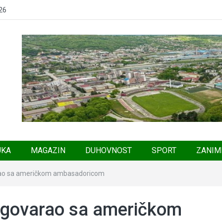
26
UKA
MAGAZIN
DUHOVNOST
SPORT
ZANIM
arao sa američkom ambasadoricom
azgovarao sa američkom