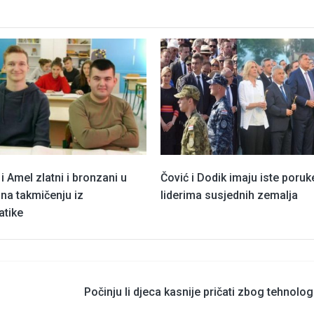
 Amel zlatni i bronzani u
Čović i Dodik imaju iste poruk
 na takmičenju iz
liderima susjednih zemalja
tike
Počinju li djeca kasnije pričati zbog tehnolog