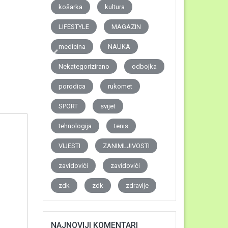
košarka
kultura
LIFESTYLE
MAGAZIN
medicina
NAUKA
Nekategorizirano
odbojka
porodica
rukomet
SPORT
svijet
tehnologija
tenis
VIJESTI
ZANIMLJIVOSTI
zavidovići
zavidovići
zdk
zdk
zdravlje
NAJNOVIJI KOMENTARI