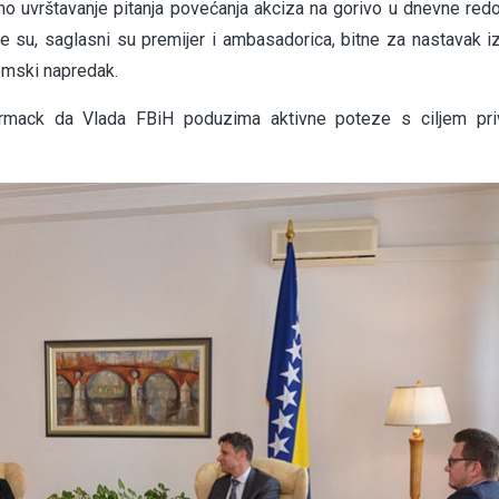
o uvrštavanje pitanja povećanja akciza na gorivo u dnevne red
ize su, saglasni su premijer i ambasadorica, bitne za nastavak i
nomski napredak.
rmack da Vlada FBiH poduzima aktivne poteze s ciljem priv