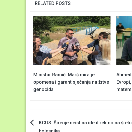
RELATED POSTS
Ministar Ramić: Marš mira je
Ahmed i
opomena i garant sjećanja na žrtve
Evropi,
genocida
matema
Navigacija
KCUS: Širenje neistina ide direktno na štetu
bolesnika