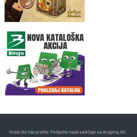
Hvala što nas pratite. Podijelite naše sadržaje sa drugima, bit