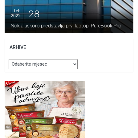
28
feb
2022
Potpisan Ugovor za izg
tavlja prvi laptop, PureBook Pro
Vranduk vrijedan 64 mi
ARHIVE
Arhive