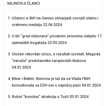
NAJNOVIJI ČLANCI
Učenici iz BiH na Genius olimpijadi osvojili zlatnu i
srebrenu medalju
22.06.2024
U bh “grad milionera” privatnim avionima sletjelo 17
njemačkih bogataša
25.05.2024
Uložen rekordan iznos, a rezultati izostali: Magoda
“naružio” predstavnike sarajevskih klubova
04.01.2024
Biber i Bektić: Notorna je laž da se Vlada FBiH
konsultovala sa ESV-om o najnižoj plaći
04.01.2024
Robot “konobar” atrakcija u Tuzli
03.01.2024