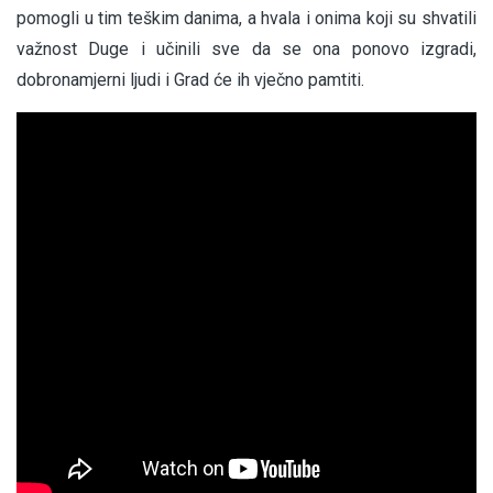
pomogli u tim teškim danima, a hvala i onima koji su shvatili
važnost Duge i učinili sve da se ona ponovo izgradi,
dobronamjerni ljudi i Grad će ih vječno pamtiti.