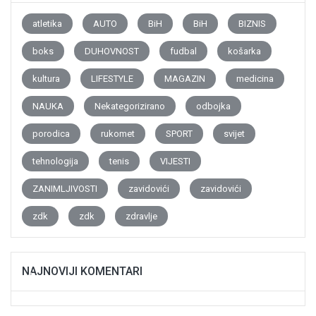
atletika
AUTO
BiH
BiH
BIZNIS
boks
DUHOVNOST
fudbal
košarka
kultura
LIFESTYLE
MAGAZIN
medicina
NAUKA
Nekategorizirano
odbojka
porodica
rukomet
SPORT
svijet
tehnologija
tenis
VIJESTI
ZANIMLJIVOSTI
zavidovići
zavidovići
zdk
zdk
zdravlje
NAJNOVIJI KOMENTARI