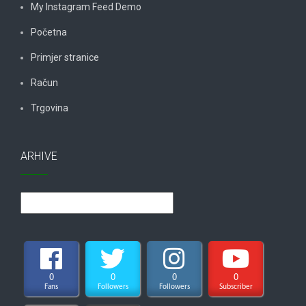
My Instagram Feed Demo
Početna
Primjer stranice
Račun
Trgovina
ARHIVE
Arhive
0
0
0
0
Fans
Followers
Followers
Subscriber