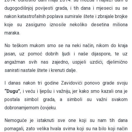
dugogodišnjoj povijesti grada, i tih dana i mjeseci su se
nakon katastrofalnih poplava sumirale štete i zbrajale brojke
koje su zasigurno iznosile nekoliko desetina miliona
maraka.
No teškom mukom smo se na neki način, nikom do kraja
jasan, uz pomoć dobrih ljudi i naše dijaspore, te uz
angažman svih nas zajedno, uspjeli uzdići, djelimično
sanirati nastale štete i krenuti dalje.
I danas nakon tri godine Zavidovići ponovo grade svoju
“Dugu”
, i veću i ljepšu i važniju, jer kako smo kazali ona je
postala simbol grada, a simboli su važni svakom
dobronamjernom čovjeku.
Nemoguće je istaknuti sve one koji su nam tih dana
pomagali, zato velika hvala svima koji su na bilo koji način