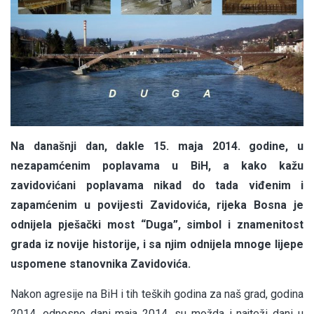
Na današnji dan, dakle 15. maja 2014. godine, u
nezapamćenim poplavama u BiH, a kako kažu
zavidovićani poplavama nikad do tada viđenim i
zapamćenim u povijesti Zavidovića, rijeka Bosna je
odnijela pješački most “Duga”, simbol i znamenitost
grada iz novije historije, i sa njim odnijela mnoge lijepe
uspomene stanovnika Zavidovića.
Nakon agresije na BiH i tih teških godina za naš grad, godina
2014. odnosno dani maja 2014. su možda i najteži dani u