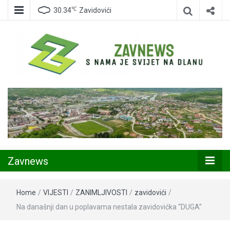
℃
30.34
Zavidovići
Zavidovići
Zavnews
Zavnews
Home
/
VIJESTI
/
ZANIMLJIVOSTI
/
zavidovići
/
Na današnji dan u poplavama nestala zavidovićka “DUGA”