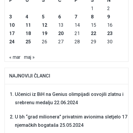
P
U
S
Č
P
S
N
1
2
3
4
5
6
7
8
9
10
11
12
13
14
15
16
17
18
19
20
21
22
23
24
25
26
27
28
29
30
« mar
maj »
NAJNOVIJI ČLANCI
Učenici iz BiH na Genius olimpijadi osvojili zlatnu i
srebrenu medalju
22.06.2024
U bh “grad milionera” privatnim avionima sletjelo 17
njemačkih bogataša
25.05.2024