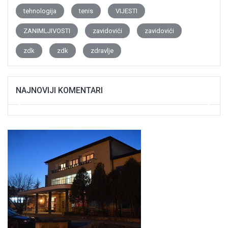
tehnologija
tenis
VIJESTI
ZANIMLJIVOSTI
zavidovići
zavidovići
zdk
zdk
zdravlje
NAJNOVIJI KOMENTARI