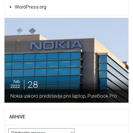
WordPress.org
28
feb
2022
Nokia uskoro predstavlja prvi laptop, PureBook Pro
ARHIVE
Arhive