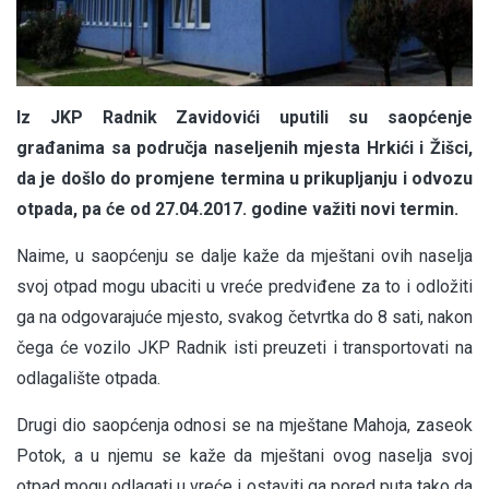
Iz JKP Radnik Zavidovići uputili su saopćenje
građanima sa područja naseljenih mjesta Hrkići i Žišci,
da je došlo do promjene termina u prikupljanju i odvozu
otpada, pa će od 27.04.2017. godine važiti novi termin.
Naime, u saopćenju se dalje kaže da mještani ovih naselja
svoj otpad mogu ubaciti u vreće predviđene za to i odložiti
ga na odgovarajuće mjesto, svakog četvrtka do 8 sati, nakon
čega će vozilo JKP Radnik isti preuzeti i transportovati na
odlagalište otpada.
Drugi dio saopćenja odnosi se na mještane Mahoja, zaseok
Potok, a u njemu se kaže da mještani ovog naselja svoj
otpad mogu odlagati u vreće i ostaviti ga pored puta tako da