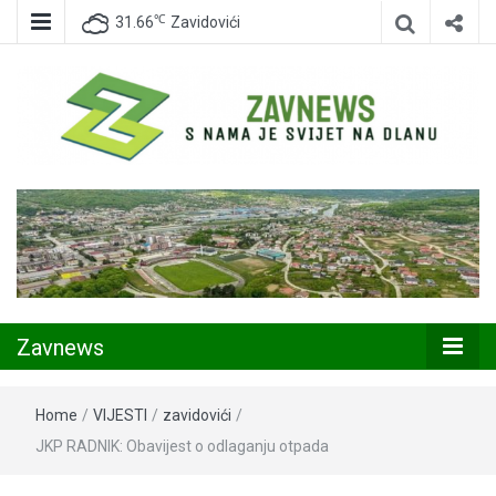
℃
31.66
Zavidovići
Zavidovići
Zavnews
Zavnews
Home
/
VIJESTI
/
zavidovići
/
JKP RADNIK: Obavijest o odlaganju otpada