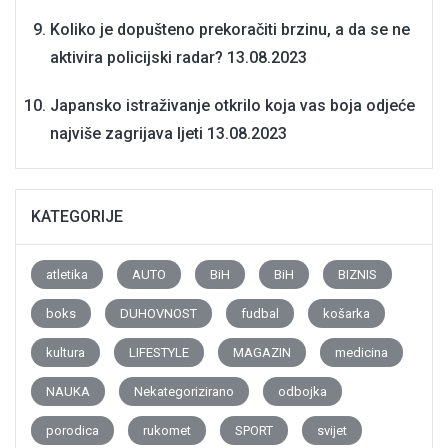
Koliko je dopušteno prekoračiti brzinu, a da se ne
aktivira policijski radar?
13.08.2023
Japansko istraživanje otkrilo koja vas boja odjeće
najviše zagrijava ljeti
13.08.2023
KATEGORIJE
atletika
AUTO
BiH
BiH
BIZNIS
boks
DUHOVNOST
fudbal
košarka
kultura
LIFESTYLE
MAGAZIN
medicina
NAUKA
Nekategorizirano
odbojka
porodica
rukomet
SPORT
svijet