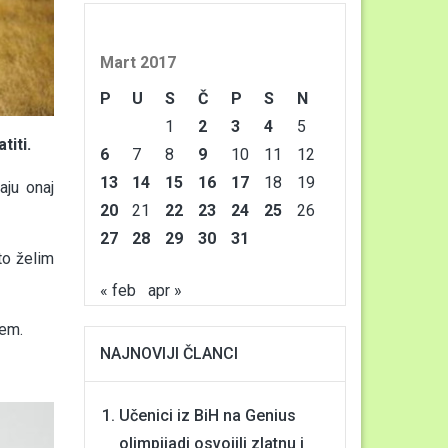
Mart 2017
P
U
S
Č
P
S
N
1
2
3
4
5
titi.
6
7
8
9
10
11
12
13
14
15
16
17
18
19
aju onaj
20
21
22
23
24
25
26
27
28
29
30
31
to želim
« feb
apr »
đem.
NAJNOVIJI ČLANCI
Učenici iz BiH na Genius
olimpijadi osvojili zlatnu i