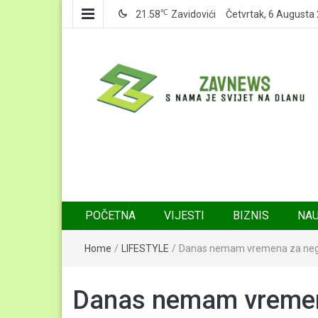
℃
21.58
Zavidovići
Četvrtak, 6 Augusta
Zavnews
Zavidovići
POČETNA
VIJESTI
BIZNIS
NA
Home
/
LIFESTYLE
/
Danas nemam vremena za neg
Danas nemam vremen