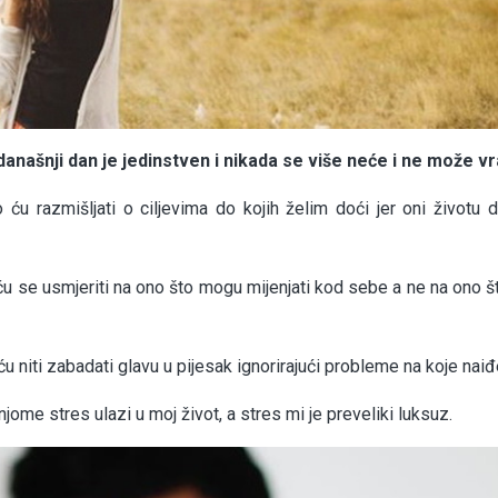
šnji dan je jedinstven i nikada se više neće i ne može vra
 ću razmišljati o ciljevima do kojih želim doći jer oni životu d
u se usmjeriti na ono što mogu mijenjati kod sebe a ne na ono š
ću niti zabadati glavu u pijesak ignorirajući probleme na koje nai
njome stres ulazi u moj život, a stres mi je preveliki luksuz.