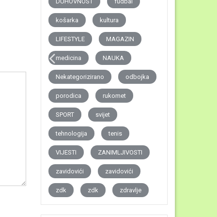
DUHOVNOST
fudbal
košarka
kultura
LIFESTYLE
MAGAZIN
medicina
NAUKA
Nekategorizirano
odbojka
porodica
rukomet
SPORT
svijet
tehnologija
tenis
VIJESTI
ZANIMLJIVOSTI
zavidovići
zavidovići
zdk
zdk
zdravlje