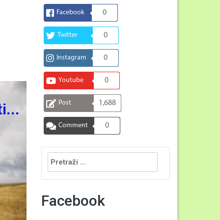
Facebook
0
Twitter
0
Instagram
0
Youtube
0
Post
1,688
Comment
0
Pretraga:
Facebook