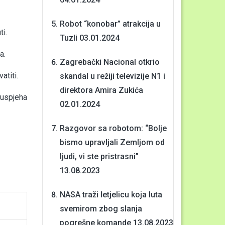
Robot “konobar” atrakcija u
ti.
Tuzli
03.01.2024
a.
Zagrebački Nacional otkrio
atiti.
skandal u režiji televizije N1 i
direktora Amira Zukića
kuspjeha
02.01.2024
Razgovor sa robotom: “Bolje
bismo upravljali Zemljom od
ljudi, vi ste pristrasni”
13.08.2023
NASA traži letjelicu koja luta
svemirom zbog slanja
pogrešne komande
13.08.2023