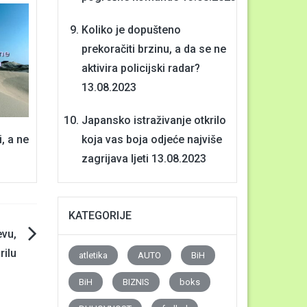
Koliko je dopušteno
prekoračiti brzinu, a da se ne
aktivira policijski radar?
13.08.2023
Japansko istraživanje otkrilo
i, a ne
koja vas boja odjeće najviše
zagrijava ljeti
13.08.2023
KATEGORIJE
vu,
rilu
atletika
AUTO
BiH
BiH
BIZNIS
boks