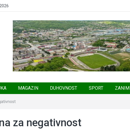
 2026
UKA
MAGAZIN
DUHOVNOST
SPORT
ZANIM
ativnost
a za negativnost