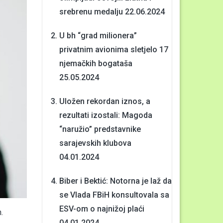
srebrenu medalju
22.06.2024
U bh “grad milionera”
privatnim avionima sletjelo 17
njemačkih bogataša
25.05.2024
Uložen rekordan iznos, a
rezultati izostali: Magoda
“naružio” predstavnike
sarajevskih klubova
04.01.2024
Biber i Bektić: Notorna je laž da
se Vlada FBiH konsultovala sa
ESV-om o najnižoj plaći
.
04.01.2024