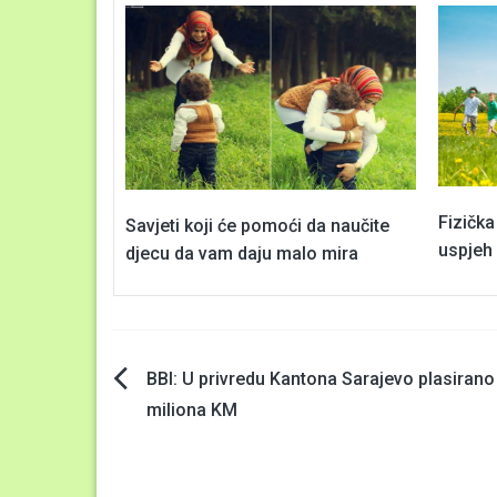
Fizičk
Savjeti koji će pomoći da naučite
uspjeh 
djecu da vam daju malo mira
Navigacija
BBI: U privredu Kantona Sarajevo plasirano
miliona KM
članaka