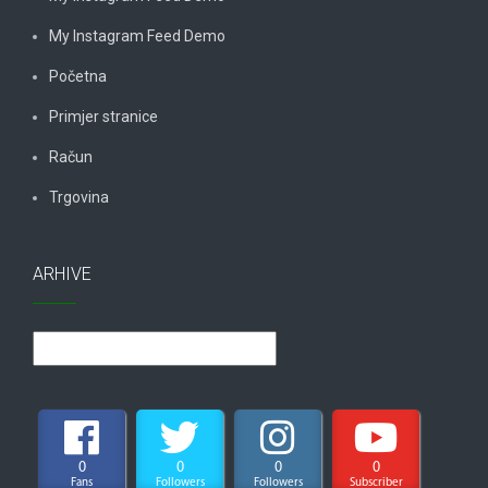
My Instagram Feed Demo
Početna
Primjer stranice
Račun
Trgovina
ARHIVE
Arhive
0
0
0
0
Fans
Followers
Followers
Subscriber