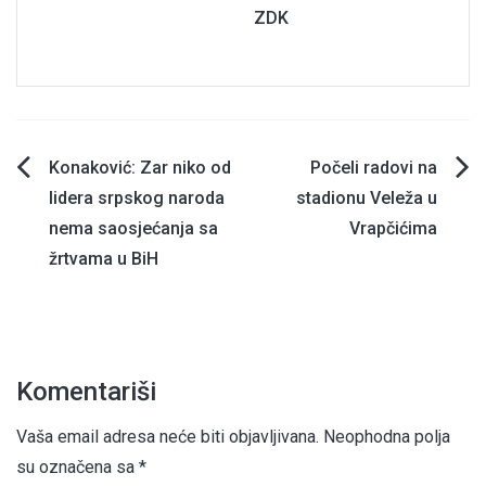
ZDK
Navigacija
Konaković: Zar niko od
Počeli radovi na
lidera srpskog naroda
stadionu Veleža u
članaka
nema saosjećanja sa
Vrapčićima
žrtvama u BiH
Komentariši
Vaša email adresa neće biti objavljivana.
Neophodna polja
su označena sa
*