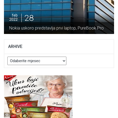
2
28
feb
2022
P
Nokia uskoro predstavlja prvi laptop, PureBook Pro
V
ARHIVE
Arhive