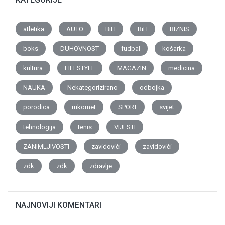
atletika
AUTO
BiH
BiH
BIZNIS
boks
DUHOVNOST
fudbal
košarka
kultura
LIFESTYLE
MAGAZIN
medicina
NAUKA
Nekategorizirano
odbojka
porodica
rukomet
SPORT
svijet
tehnologija
tenis
VIJESTI
ZANIMLJIVOSTI
zavidovići
zavidovići
zdk
zdk
zdravlje
NAJNOVIJI KOMENTARI