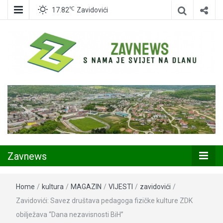
℃
17.82
Zavidovići
Zavidovići
Zavnews
Zavnews
Home
/
kultura
/
MAGAZIN
/
VIJESTI
/
zavidovići
/
Zavidovići: Savez društava pedagoga fizičke kulture ZDK
obilježava “Dana nezavisnosti BiH”