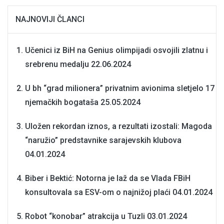
NAJNOVIJI ČLANCI
Učenici iz BiH na Genius olimpijadi osvojili zlatnu i
srebrenu medalju
22.06.2024
U bh “grad milionera” privatnim avionima sletjelo 17
njemačkih bogataša
25.05.2024
Uložen rekordan iznos, a rezultati izostali: Magoda
“naružio” predstavnike sarajevskih klubova
04.01.2024
Biber i Bektić: Notorna je laž da se Vlada FBiH
konsultovala sa ESV-om o najnižoj plaći
04.01.2024
Robot “konobar” atrakcija u Tuzli
03.01.2024