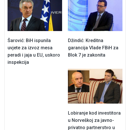
Šarović: BiH ispunila
Džindić: Kreditna
uvjete za izvoz mesa
garancija Vlade FBiH za
peradi i jaja u EU, uskoro
Blok 7 je zakonita
inspekcija
Lobiranje kod investitora
u Norveškoj za javno-
privatno partnerstvo u