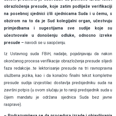
obrazloženja presude, koje zatim podliježe verifikaciji
na posebnoj sjednici i/ili sjednicama Suda i u čemu, s
obzirom na to da je Sud kolegijalni organ, učestvuju
primjedbama i sugestijama sve sudije koje su
učestvovale u donošenju odluke, odnosno izreke
presude –
navodi se u saopćenju.
Iz Ustavnog suda FBiH, nadalje, pojašnjavaju da nakon
okončanog procesa verifikacije obrazloženja presude slijedi
faza redakcije…te lektorisanje presude na tri ravnopravna
službena jezika, kao i da konačno finalni tekst kompletne
presude sudija izvjestilac dostavlja predsjedniku suda na
završni potpis (u ovom slučaju je to raniji predsjednik suda u
čijem mandatu je održana sjednica Suda bez javne
rasprave).
– Podrazumijeva se da procedura izrade i objavljivanja