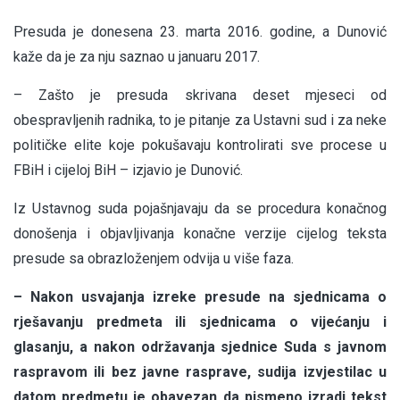
Presuda je donesena 23. marta 2016. godine, a Dunović
kaže da je za nju saznao u januaru 2017.
– Zašto je presuda skrivana deset mjeseci od
obespravljenih radnika, to je pitanje za Ustavni sud i za neke
političke elite koje pokušavaju kontrolirati sve procese u
FBiH i cijeloj BiH – izjavio je Dunović.
Iz Ustavnog suda pojašnjavaju da se procedura konačnog
donošenja i objavljivanja konačne verzije cijelog teksta
presude sa obrazloženjem odvija u više faza.
– Nakon usvajanja izreke presude na sjednicama o
rješavanju predmeta ili sjednicama o vijećanju i
glasanju, a nakon održavanja sjednice Suda s javnom
raspravom ili bez javne rasprave, sudija izvjestilac u
datom predmetu je obavezan da pismeno izradi tekst