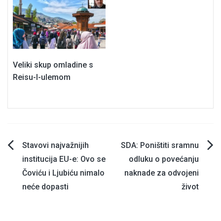
Veliki skup omladine s
Reisu-l-ulemom
Navigacija
Stavovi najvažnijih
SDA: Poništiti sramnu
institucija EU-e: Ovo se
odluku o povećanju
članaka
Čoviću i Ljubiću nimalo
naknade za odvojeni
neće dopasti
život