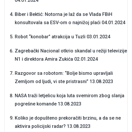
04.01.2024
Biber i Bektić: Notorna je laž da se Vlada FBiH
konsultovala sa ESV-om o najnižoj plaći
04.01.2024
Robot “konobar” atrakcija u Tuzli
03.01.2024
Zagrebački Nacional otkrio skandal u režiji televizije
N1 i direktora Amira Zukića
02.01.2024
Razgovor sa robotom: “Bolje bismo upravljali
Zemljom od ljudi, vi ste pristrasni”
13.08.2023
NASA traži letjelicu koja luta svemirom zbog slanja
pogrešne komande
13.08.2023
Koliko je dopušteno prekoračiti brzinu, a da se ne
aktivira policijski radar?
13.08.2023