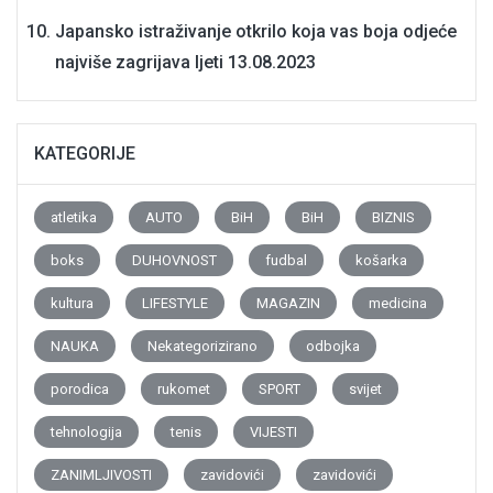
Japansko istraživanje otkrilo koja vas boja odjeće
najviše zagrijava ljeti
13.08.2023
KATEGORIJE
atletika
AUTO
BiH
BiH
BIZNIS
boks
DUHOVNOST
fudbal
košarka
kultura
LIFESTYLE
MAGAZIN
medicina
NAUKA
Nekategorizirano
odbojka
porodica
rukomet
SPORT
svijet
tehnologija
tenis
VIJESTI
ZANIMLJIVOSTI
zavidovići
zavidovići