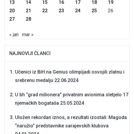
13
14
15
16
17
18
19
20
21
22
23
24
25
26
27
28
« jan
mar »
NAJNOVIJI ČLANCI
Učenici iz BiH na Genius olimpijadi osvojili zlatnu i
srebrenu medalju
22.06.2024
U bh “grad milionera” privatnim avionima sletjelo 17
njemačkih bogataša
25.05.2024
Uložen rekordan iznos, a rezultati izostali: Magoda
“naružio” predstavnike sarajevskih klubova