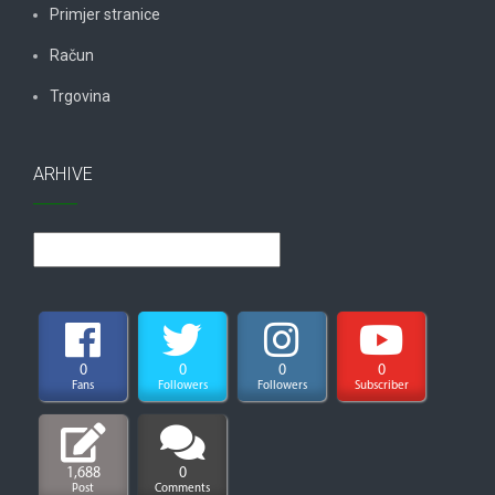
Primjer stranice
Račun
Trgovina
ARHIVE
Arhive
0
0
0
0
Fans
Followers
Followers
Subscriber
1,688
0
Post
Comments