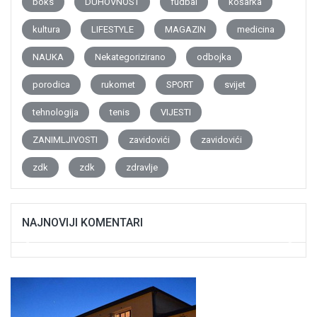
boks
DUHOVNOST
fudbal
košarka
kultura
LIFESTYLE
MAGAZIN
medicina
NAUKA
Nekategorizirano
odbojka
porodica
rukomet
SPORT
svijet
tehnologija
tenis
VIJESTI
ZANIMLJIVOSTI
zavidovići
zavidovići
zdk
zdk
zdravlje
NAJNOVIJI KOMENTARI