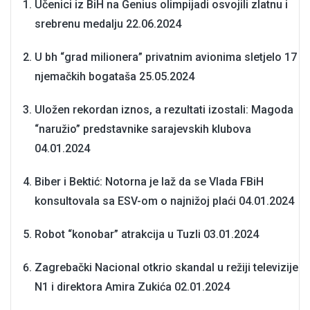
Učenici iz BiH na Genius olimpijadi osvojili zlatnu i
srebrenu medalju
22.06.2024
U bh “grad milionera” privatnim avionima sletjelo 17
njemačkih bogataša
25.05.2024
Uložen rekordan iznos, a rezultati izostali: Magoda
“naružio” predstavnike sarajevskih klubova
04.01.2024
Biber i Bektić: Notorna je laž da se Vlada FBiH
konsultovala sa ESV-om o najnižoj plaći
04.01.2024
Robot “konobar” atrakcija u Tuzli
03.01.2024
Zagrebački Nacional otkrio skandal u režiji televizije
N1 i direktora Amira Zukića
02.01.2024