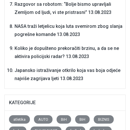
Razgovor sa robotom: “Bolje bismo upravljali
Zemljom od ljudi, vi ste pristrasni”
13.08.2023
NASA traži letjelicu koja luta svemirom zbog slanja
pogrešne komande
13.08.2023
Koliko je dopušteno prekoračiti brzinu, a da se ne
aktivira policijski radar?
13.08.2023
Japansko istraživanje otkrilo koja vas boja odjeće
najviše zagrijava ljeti
13.08.2023
KATEGORIJE
atletika
AUTO
BiH
BiH
BIZNIS