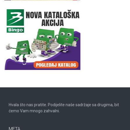
Hvala što nas pratite. Podijelite naše sadržaje sa drugima, bit
ćemo Vam mnogo zahvalni.
META