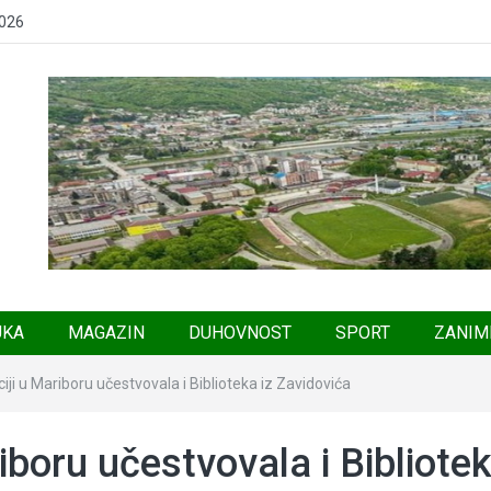
2026
UKA
MAGAZIN
DUHOVNOST
SPORT
ZANIM
ji u Mariboru učestvovala i Biblioteka iz Zavidovića
iboru učestvovala i Bibliote