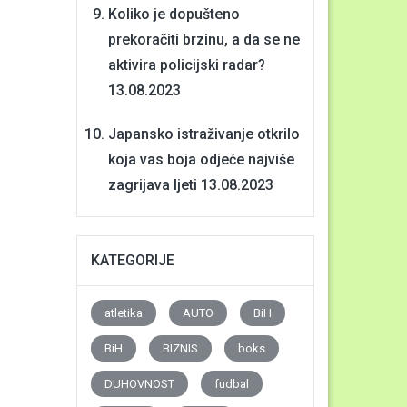
Koliko je dopušteno
prekoračiti brzinu, a da se ne
aktivira policijski radar?
13.08.2023
Japansko istraživanje otkrilo
koja vas boja odjeće najviše
zagrijava ljeti
13.08.2023
KATEGORIJE
atletika
AUTO
BiH
BiH
BIZNIS
boks
DUHOVNOST
fudbal