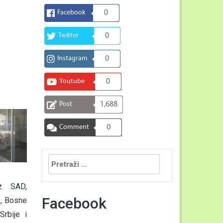
Facebook
0
Twitter
0
Instagram
0
Youtube
0
Post
1,688
Comment
0
Pretraga:
iz SAD,
Facebook
e, Bosne
Srbije i