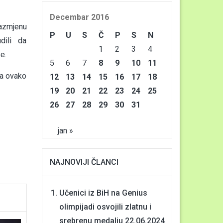
Decembar 2016
azmjenu
P
U
S
Č
P
S
N
dili da
1
2
3
4
e.
5
6
7
8
9
10
11
na ovako
12
13
14
15
16
17
18
19
20
21
22
23
24
25
26
27
28
29
30
31
jan »
NAJNOVIJI ČLANCI
Učenici iz BiH na Genius
olimpijadi osvojili zlatnu i
srebrenu medalju
22.06.2024