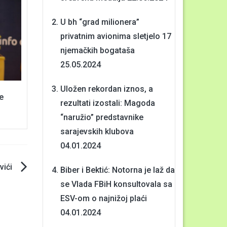
U bh “grad milionera”
privatnim avionima sletjelo 17
njemačkih bogataša
25.05.2024
Uložen rekordan iznos, a
e
rezultati izostali: Magoda
“naružio” predstavnike
sarajevskih klubova
04.01.2024
vići
Biber i Bektić: Notorna je laž da
se Vlada FBiH konsultovala sa
ESV-om o najnižoj plaći
04.01.2024