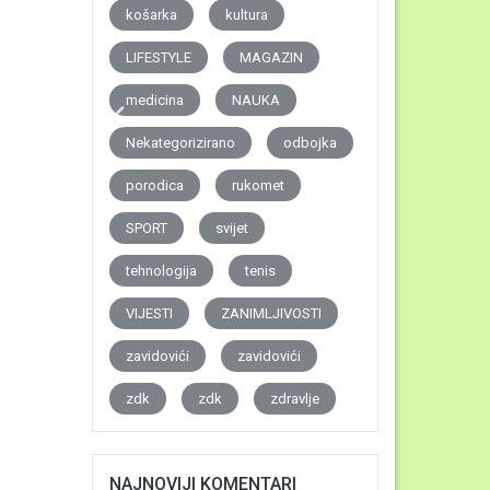
košarka
kultura
LIFESTYLE
MAGAZIN
medicina
NAUKA
Nekategorizirano
odbojka
porodica
rukomet
SPORT
svijet
tehnologija
tenis
VIJESTI
ZANIMLJIVOSTI
zavidovići
zavidovići
zdk
zdk
zdravlje
NAJNOVIJI KOMENTARI