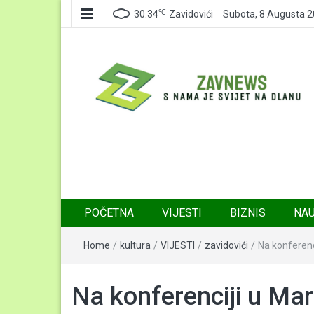
℃
30.34
Zavidovići
Subota, 8 Augusta 
Zavnews
Zavidovići
POČETNA
VIJESTI
BIZNIS
NA
Home
/
kultura
/
VIJESTI
/
zavidovići
/
Na konferenci
Na konferenciji u Mar