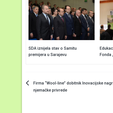
SDA iznijela stav o Samitu
Edukaci
premijera u Sarajevu
Fonda 
Navigacija
Firma “Wool-line” dobitnik Inovacijske nag
njemačke privrede
članaka